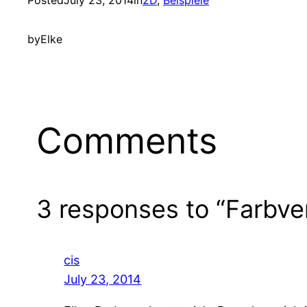
Posted
July 23, 2014
in
2D
, 
Beispiele
by
Elke
Comments
3 responses to “Farbve
cis
July 23, 2014