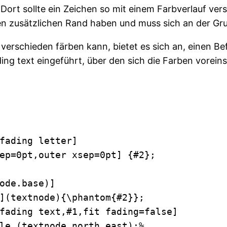
ort sollte ein Zeichen so mit einem Farbverlauf ve
en zusätzlichen Rand haben und muss sich an der Gr
verschieden färben kann, bietet es sich an, einen Be
ding text eingeführt, über den sich die Farben voreins
fading letter]

ep=0pt,outer xsep=0pt] {#2};

ode.base)]

](textnode){\phantom{#2}}; 

fading text,#1,fit fading=false]

le (textnode.north east);% 
