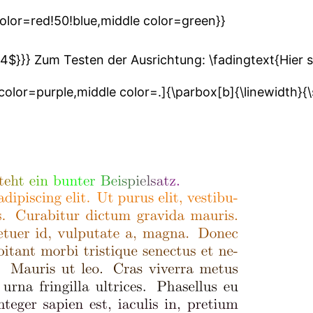
 color=red!50!blue,middle color=green}}
4$}}} Zum Testen der Ausrichtung: \fadingtext{Hier st
lor=purple,middle color=.]{\parbox[b]{\linewidth}{\s