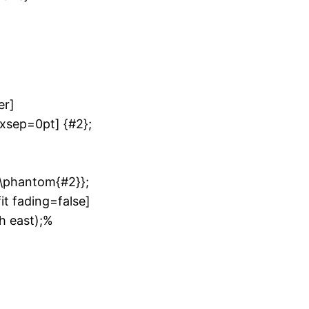
er]
xsep=0pt] {#2};
{\phantom{#2}};
it fading=false]
h east);%