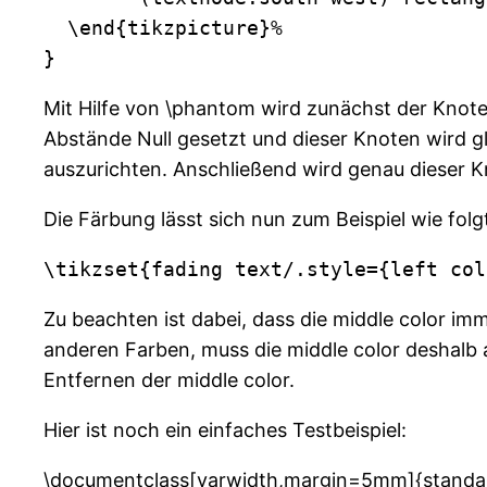
  \end{tikzpicture}% 

}
Mit Hilfe von \phantom wird zunächst der Knoten
Abstände Null gesetzt und dieser Knoten wird 
auszurichten. Anschließend wird genau dieser K
Die Färbung lässt sich nun zum Beispiel wie folgt
\tikzset{fading text/.style={left col
Zu beachten ist dabei, dass die middle color i
anderen Farben, muss die middle color deshal
Entfernen der middle color.
Hier ist noch ein einfaches Testbeispiel:
\documentclass[varwidth,margin=5mm]{standa