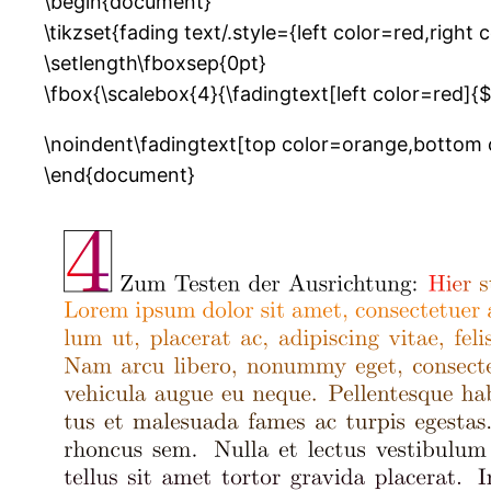
\begin{document}
\tikzset{fading text/.style={left color=red,right
\setlength\fboxsep{0pt}
\fbox{\scalebox{4}{\fadingtext[left color=red]{$
\noindent\fadingtext[top color=orange,bottom co
\end{document}