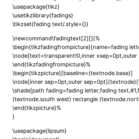
\usepackage{tikz}
\usetikzlibrary{fadings}
\tikzset{fading text/.style={}}
\newcommand\fadingtext[2][]{%
\begin{tikzfadingfrompicture}[name=fading lett
\node[text=transparent!0,inner xsep=0pt,outer 
\end{tikzfadingfrompicture}%
\begin{tikzpicture}[baseline=(textnode.base)]
\node[inner sep=0pt,outer sep=0pt](textnode)
\shade[path fading=fading letter,fading text,#1,f
(textnode.south west) rectangle (textnode.nort
\end{tikzpicture}%
}
\usepackage{lipsum}