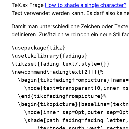
TeX.sx Frage
How to shade a single character?
D
Text verwendet werden kann. Es darf also kein
Damit man unterschiedliche Zeichen oder Texte 
definieren. Zusätzlich wird noch ein neue Stil fa
\usepackage{tikz}

\usetikzlibrary{fadings}

\tikzset{fading text/.style={}}

\newcommand\fadingtext[2][]{%

  \begin{tikzfadingfrompicture}[name=
    \node[text=transparent!0,inner xs
  \end{tikzfadingfrompicture}%

  \begin{tikzpicture}[baseline=(textn
    \node[inner sep=0pt,outer sep=0pt
    \shade[path fading=fading letter,
        (textnode.south west) rectang