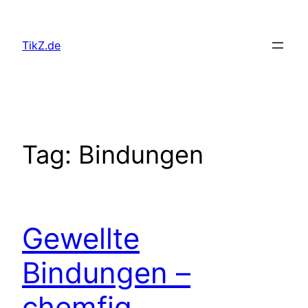
Skip
to
TikZ.de
content
Tag:
Bindungen
Gewellte
Bindungen –
chemfig