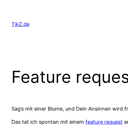
Skip
to
content
TikZ.de
Feature reques
Sag’s mit einer Blume, und Dein Ansinnen wird
Das tat ich spontan mit einem
feature request
an