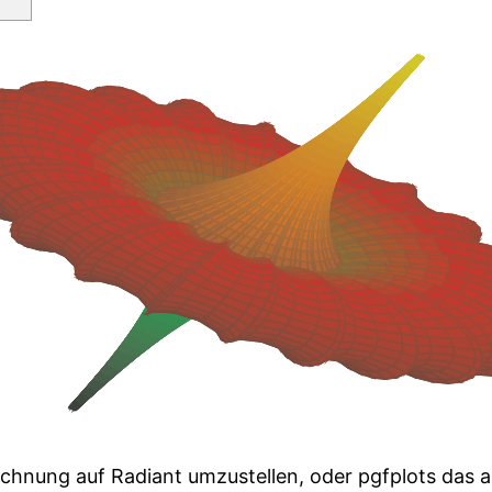
.4,
*((sqrt(0.84)*cosh(0.4*u))^2
n(deg(v))
eg(sqrt(0.84)*v))))/(0.4
(sqrt(0.84)*v)))^2))
}
,
s(deg(v))
eg(sqrt(0.84)*v))))/(0.4
(sqrt(0.84)*v)))^2))
}
);
echnung auf Radiant umzustellen, oder pgfplots das a