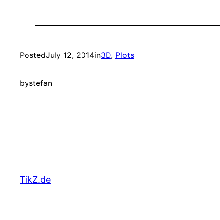
Posted
July 12, 2014
in
3D
, 
Plots
by
stefan
TikZ.de