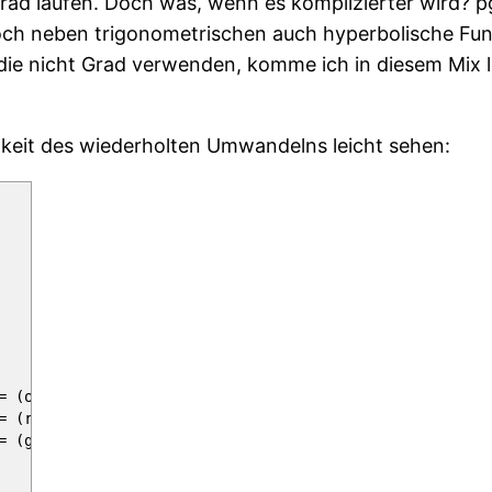
Grad laufen. Doch was, wenn es komplizierter wird? p
och neben trigonometrischen auch hyperbolische Funk
 die nicht Grad verwenden, komme ich in diesem Mix l
gkeit des wiederholten Umwandelns leicht sehen:
orange);
(red!80!black);
reen!20!black)
}
,