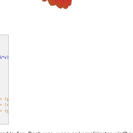
6*v)^2 + cos(6*v)^4)
}
ellow!70!red);
(red!90!black);
reen!20!black)},