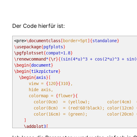
Der Code hierfür ist:
<pre>
\
documentclass
[
border=5pt
]{
standalone
}
\
usepackage
{
pgfplots
}
\pgfplotsset
{
compat=1.8
}
\
renewcommand
*
{
\r
}{
(sin(4*u)^3 + cos(2*u)^3 + sin(
\begin
{
document
}
\begin
{
tikzpicture
}
\begin
{
axis
}[
view =
{
120
}{
310
}
,
hide axis,
colormap =
{
flower
}{
color(0cm) = (yellow); color(4cm) = (y
color(8cm) = (red!60!black); color(12cm) = 
color(16cm) = (green); color(20cm) = (g
]
\addplot
3
[
surf,