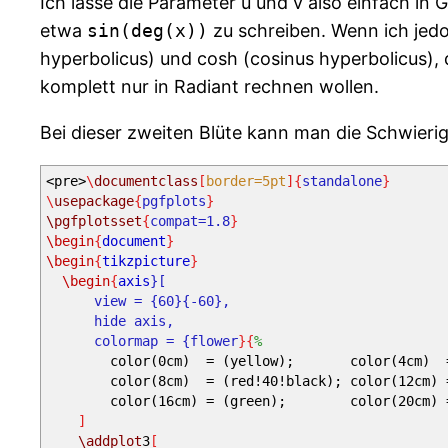
Ich lasse die Parameter u und v also einfach in 
z buffer = sort, point meta = u,
domain = 0:180, domain y = 0:360,
etwa
sin(deg(x))
zu schreiben. Wenn ich jed
samples = 80, samples y = 80,
hyperbolicus) und cosh (cosinus hyperbolicus),
variable =
\u
, variable y =
\v
komplett nur in Radiant rechnen wollen.
]
(
{
\r*
sin(u)*cos(v)
}
,
{
\r*
cos(u)
}
,
Bei dieser zweiten Blüte kann man die Schwieri
{
\r*
sin(u)*sin(v)
}
);
\end
{
axis
}
<pre>
\
documentclass
[
border=5pt
]{
standalone
}
\end
{
tikzpicture
}
\
usepackage
{
pgfplots
}
\end
{
document
}
</pre>
\pgfplotsset
{
compat=1.8
}
\begin
{
document
}
\begin
{
tikzpicture
}
\begin
{
axis
}[
view = {60}{-60},
hide axis,
colormap = {flower
}{
%
color(0cm) = (yellow); color(4cm) = (
color(8cm) = (red!40!black); color(12cm) = 
color(16cm) = (green); color(20cm) = (g
]
\addplot
3
[