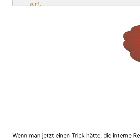
surf,
z buffer = sort, point meta = u,
domain = -13.2:13.2, domain y = -37.4:37
samples = 80, samples y = 120,
variable =
\u
, variable y =
\v
]
(
{
-u + (2*0.84*cosh(0.4*u)*sinh(0.4*u))/(0.4
+ (0.4*sin(deg(sqrt(0.84)*v)))^2))
}
,
{
(2*sqrt(0.84)*cosh(0.4*u)*(-(sqrt(0.84)*si
* cos(deg(sqrt(0.84)*v))) + cos(deg(v))*sin(d
* ((sqrt(0.84)*cosh(0.4*u))^2 + (0.4*sin(deg
{
(2*sqrt(0.84)*cosh(0.4*u)*(-(sqrt(0.84)*co
* cos(deg(sqrt(0.84)*v))) – sin(deg(v))*sin(d
* ((sqrt(0.84)*cosh(0.4*u))^2 + (0.4*sin(deg
\end
{
axis
}
\end
{
tikzpicture
}
\end
{
document
}
</pre>
Wenn man jetzt einen Trick hätte, die interne R