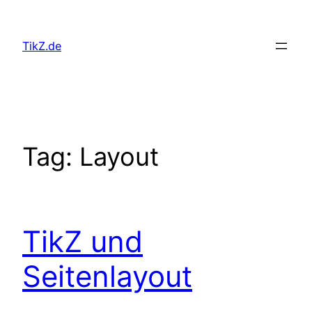
Skip
to
TikZ.de
content
Tag:
Layout
TikZ und
Seitenlayout