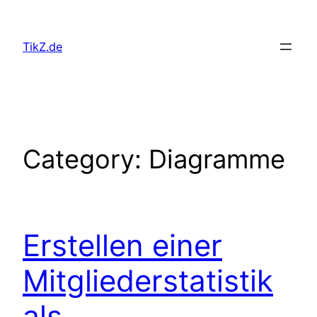
Skip
to
TikZ.de
content
Category:
Diagramme
Erstellen einer
Mitgliederstatistik
als