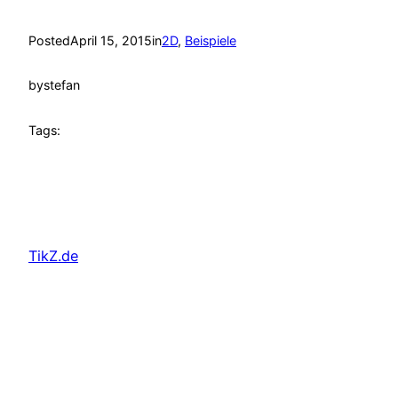
Posted
April 15, 2015
in
2D
, 
Beispiele
by
stefan
Tags:
TikZ.de