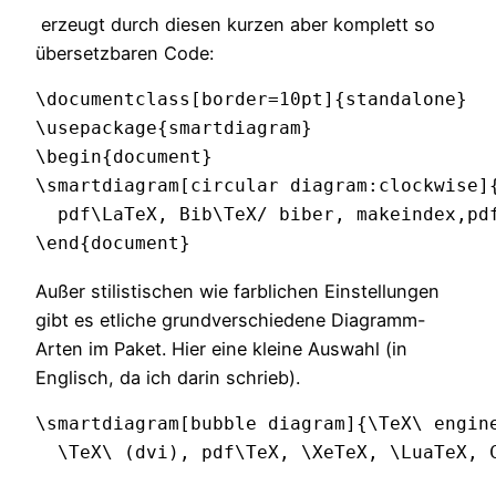
erzeugt durch diesen kurzen
aber komplett so
übersetzbaren Code:
\documentclass[border=10pt]{standalone}

\usepackage{smartdiagram}

\begin{document}

\smartdiagram[circular diagram:clockwise]{
  pdf\LaTeX, Bib\TeX/ biber, makeindex,pdf
\end{document}
Außer stilistischen wie farblichen Einstellungen
gibt es etliche grundverschiedene Diagramm-
Arten im Paket. Hier eine kleine Auswahl (in
Englisch, da ich darin schrieb).
\smartdiagram[bubble diagram]{\TeX\ engine
  \TeX\ (dvi), pdf\TeX, \XeTeX, \LuaTeX, 