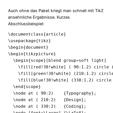
Auch ohne das Paket kriegt man schnell mit TikZ
ansehnliche Ergebnisse. Kurzes
Abschlussbeispiel:
\documentclass{article}

\usepackage{tikz}

\begin{document}

\begin{tikzpicture}

  \begin{scope}[blend group=soft light]

    \fill[red!30!white] ( 90:1.2) circle (
    \fill[green!30!white] (210:1.2) circle
    \fill[blue!30!white] (330:1.2) circle 
  \end{scope}

  \node at ( 90:2)    {Typography};

  \node at ( 210:2)   {Design};

  \node at ( 330:2)   {Coding};

  \node [font=\Large] {\LaTeX};
